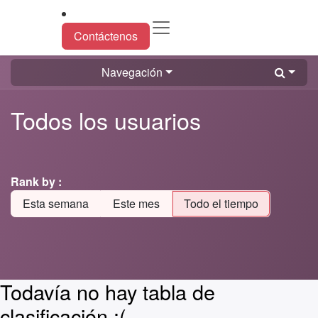
Ir al contenido
Contáctenos
Navegación
Todos los usuarios
Rank by :
Esta semana
Este mes
Todo el tiempo
Todavía no hay tabla de
clasificación :(